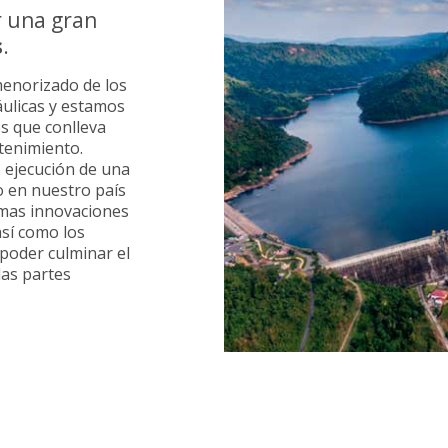
r una gran
s
.
enorizado de los
áulicas y estamos
es que conlleva
tenimiento.
 ejecución de una
 en nuestro país
timas innovaciones
así como los
poder culminar el
las partes