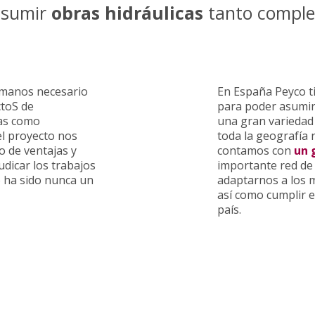
asumir
obras hidráulicas
tanto comple
umanos necesario
En España Peyco ti
ctoS de
para poder asumir 
ras como
una gran variedad 
el proyecto nos
toda la geografía 
o de ventajas y
contamos con
un 
udicar los trabajos
importante red de
 ha sido nunca un
adaptarnos a los 
así como cumplir 
país.