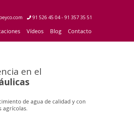
peyco.com
91 526 45 04 - 91 357 35 51
caciones
Vídeos
Blog
Contacto
ncia en el
áulicas
imiento de agua de calidad y con
 agrícolas.