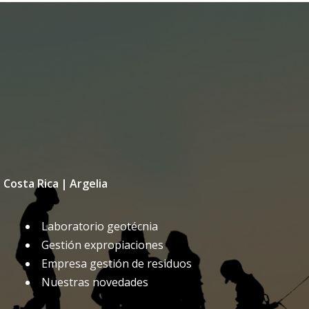
|
Costa Rica
|
Argelia
Laboratorio geotécnia
Gestión expropiaciones
Empresa gestión de residuos
Nuestras novedades