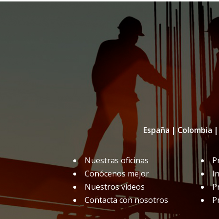
;
España
|
Colombia
|
Nuestras oficinas
P
Conócenos mejor
I
Nuestros vídeos
P
Contacta con nosotros
P