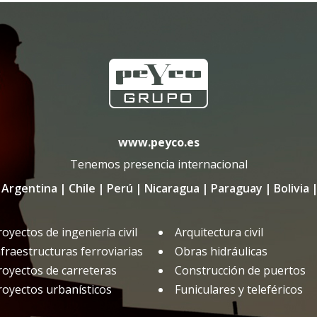
www.peyco.es
Tenemos presencia internacional
Argentina
|
Chile
|
Perú
|
Nicaragua
|
Paraguay
|
Bolivia
royectos de ingeniería civil
Arquitectura civil
nfraestructuras ferroviarias
Obras hidráulicas
royectos de carreteras
Construcción de puertos
royectos urbanísticos
Funiculares y teleféricos