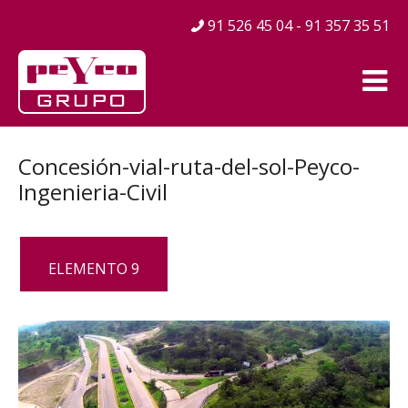
91 526 45 04 - 91 357 35 51
Concesión-vial-ruta-del-sol-Peyco-
Ingenieria-Civil
ELEMENTO 9